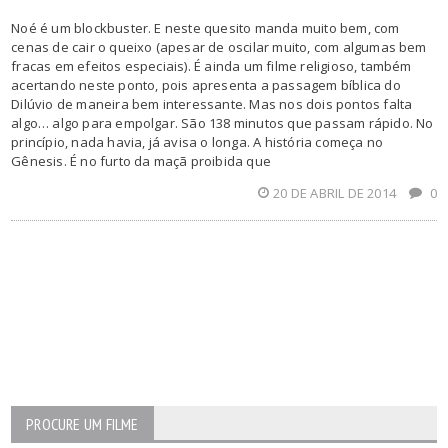
Noé é um blockbuster. E neste quesito manda muito bem, com
cenas de cair o queixo (apesar de oscilar muito, com algumas bem
fracas em efeitos especiais). É ainda um filme religioso, também
acertando neste ponto, pois apresenta a passagem bíblica do
Dilúvio de maneira bem interessante. Mas nos dois pontos falta
algo… algo para empolgar. São 138 minutos que passam rápido. No
princípio, nada havia, já avisa o longa. A história começa no
Gênesis. É no furto da maçã proibida que
20 DE ABRIL DE 2014
0
PROCURE UM FILME