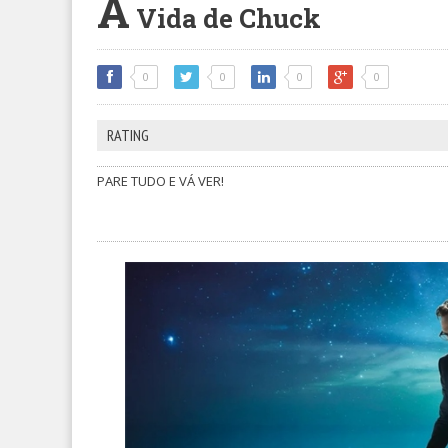
A
Vida de Chuck
0
0
0
0
RATING
PARE TUDO E VÁ VER!