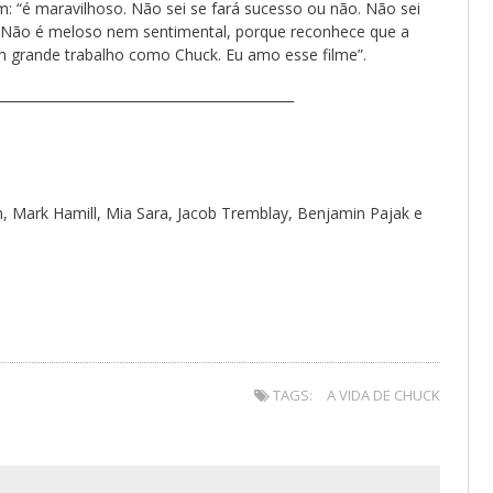
: “é maravilhoso. Não sei se fará sucesso ou não. Não sei
o. Não é meloso nem sentimental, porque reconhece que a
um grande trabalho como Chuck. Eu amo esse filme”.
_____________________________________________
n, Mark Hamill, Mia Sara, Jacob Tremblay, Benjamin Pajak e
TAGS:
A VIDA DE CHUCK