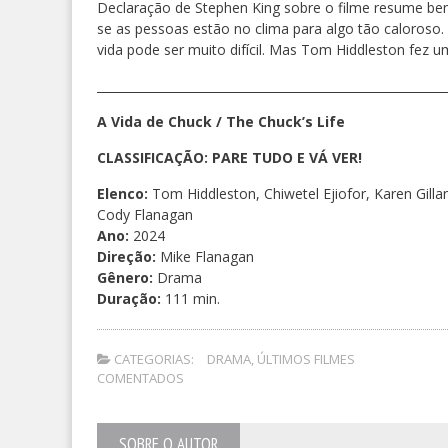
Declaração de Stephen King sobre o filme resume bem
se as pessoas estão no clima para algo tão caloros
vida pode ser muito difícil. Mas Tom Hiddleston fez 
__________________________________________________________
A Vida de Chuck / The Chuck’s Life
CLASSIFICAÇÃO: PARE TUDO E VÁ VER!
Elenco:
Tom Hiddleston, Chiwetel Ejiofor, Karen Gilla
Cody Flanagan
Ano:
2024
Direção:
Mike Flanagan
Gênero:
Drama
Duração:
111 min.
CATEGORIAS:
DRAMA
,
ÚLTIMOS FILMES
COMENTADOS
SOBRE O AUTOR