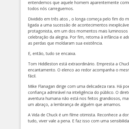
entendemos que aquele homem aparentemente comum c
todos nós carreguemos.
Dividido em três atos , o
longa começa pelo fim do mu
ligada a uma sucessão de acontecimentos inexplicáveis
protagonista, em um dos momentos mais luminosos 
celebração da alegria. Por fim, retorna à infância e a
as perdas que moldaram sua existência.
E, então, tudo se encaixa.
Tom Hiddleston está extraordinário. Empresta a Chuck
encantamento. O elenco ao redor acompanha o mesm
fácil.
Mike Flanagan dirige com uma delicadeza rara. Há poe
confiança admirável na inteligência do público. O dir
aventura humana não está nos feitos grandiosos, ma
um abraço, a lembrança de alguém que amamos.
A Vida de Chuck é um filme otimista. Reconhece a dor,
tudo, viver vale a pena. E faz isso com uma sensibili