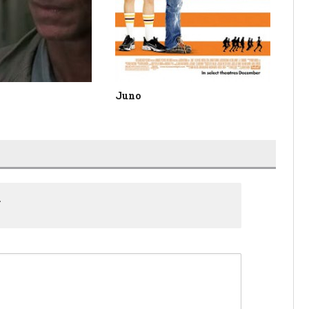
Juno
A 
.