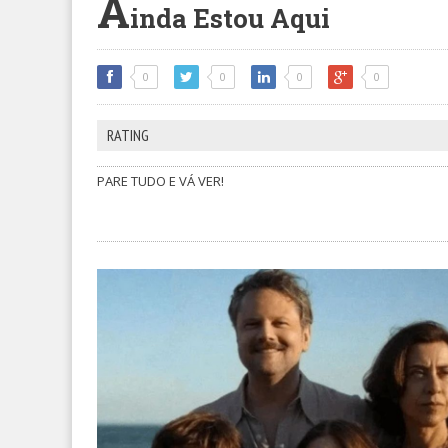
A
inda Estou Aqui
0
0
0
0
RATING
PARE TUDO E VÁ VER!