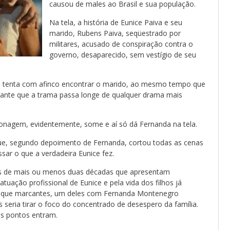
causou de males ao Brasil e sua população.
Na tela, a história de Eunice Paiva e seu
marido, Rubens Paiva, seqüestrado por
militares, acusado de conspiração contra o
governo, desaparecido, sem vestígio de seu
 que tenta com afinco encontrar o marido, ao mesmo tempo que
sante que a trama passa longe de qualquer drama mais
nagem, evidentemente, some e aí só dá Fernanda na tela.
 que, segundo depoimento de Fernanda, cortou todas as cenas
ar o que a verdadeira Eunice fez.
ais de mais ou menos duas décadas que apresentam
tuação profissional de Eunice e pela vida dos filhos já
da que marcantes, um deles com Fernanda Montenegro
s seria tirar o foco do concentrado de desespero da família.
s pontos entram.