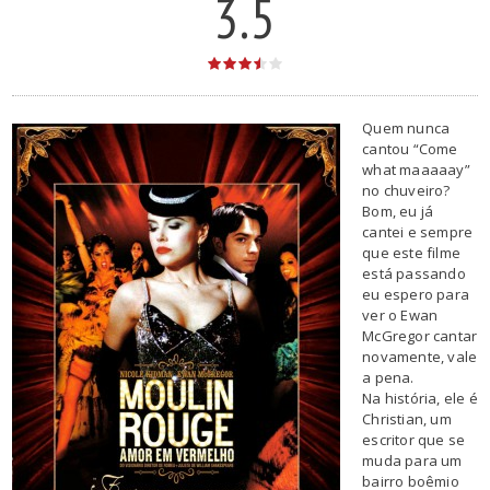
3.5
Quem nunca
cantou “Come
what maaaaay”
no chuveiro?
Bom, eu já
cantei e sempre
que este filme
está passando
eu espero para
ver o Ewan
McGregor cantar
novamente, vale
a pena.
Na história, ele é
Christian, um
escritor que se
muda para um
bairro boêmio