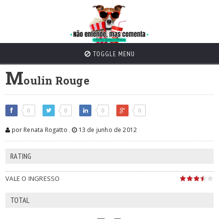
TOGGLE MENU
M
oulin Rouge
0
0
0
0
por Renata Rogatto
,
13 de junho de 2012
RATING
VALE O INGRESSO
TOTAL