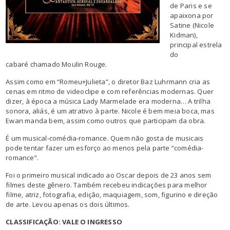
de Paris e se
apaixona por
Satine (Nicole
Kidman),
principal estrela
do
cabaré chamado Moulin Rouge.
Assim como em “Romeu+Julieta”, o diretor Baz Luhrmann cria as
cenas em ritmo de videoclipe e com referências modernas. Quer
dizer, à época a música Lady Marmelade era moderna… A trilha
sonora, aliás, é um atrativo à parte. Nicole é bem meia boca, mas
Ewan manda bem, assim como outros que participam da obra.
É um musical-comédia-romance. Quem não gosta de musicais
pode tentar fazer um esforço ao menos pela parte “comédia-
romance”.
Foi o primeiro musical indicado ao Oscar depois de 23 anos sem
filmes deste gênero. Também recebeu indicações para melhor
filme, atriz, fotografia, edição, maquiagem, som, figurino e direção
de arte. Levou apenas os dois últimos.
CLASSIFICAÇÃO: VALE O INGRESSO