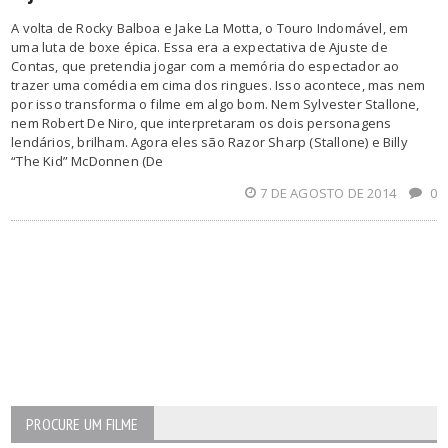
A volta de Rocky Balboa e Jake La Motta, o Touro Indomável, em
uma luta de boxe épica. Essa era a expectativa de Ajuste de
Contas, que pretendia jogar com a memória do espectador ao
trazer uma comédia em cima dos ringues. Isso acontece, mas nem
por isso transforma o filme em algo bom. Nem Sylvester Stallone,
nem Robert De Niro, que interpretaram os dois personagens
lendários, brilham. Agora eles são Razor Sharp (Stallone) e Billy
“The Kid” McDonnen (De
7 DE AGOSTO DE 2014
0
PROCURE UM FILME