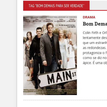
TAG "BOM DEMAIS PARA SER VERDADE"
DRAMA
Bom Demai
Colin Firth e 
lentamente des
que um estran
as redondezas.
protagoniza o 
como se diz no
ápice. É uma 