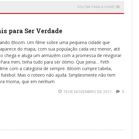
VOLTAR PARA A HOME
s para Ser Verdade
Orlando Bloom. Um filme sobre uma pequena cidade que
aparece do mapa, com sua população cada vez menor, até
ho chega e aluga um armazém com a promessa de revigorar
 Para mim, tinha tudo para ser ótimo. Que pena… Firth
filme com a categoria de sempre. Bloom cumpre tabela,
 futebol. Mas o roteiro não ajuda. Simplesmente não tem
obra morna, que em nenhum
19 DE NOVEMBRO DE 2011
0