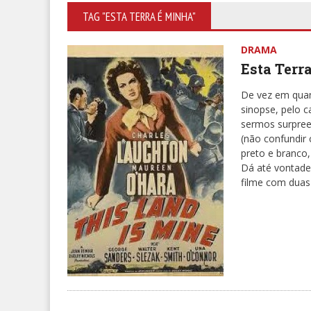
TAG "ESTA TERRA É MINHA"
DRAMA
Esta Terr
De vez em quan
sinopse, pelo
sermos surpree
(não confundir
preto e branco,
Dá até vontade
filme com duas