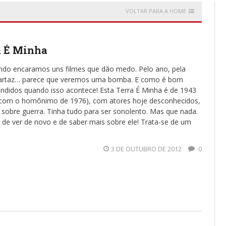
VOLTAR PARA A HOME
a É Minha
do encaramos uns filmes que dão medo. Pelo ano, pela
 cartaz… parece que veremos uma bomba. E como é bom
ndidos quando isso acontece! Esta Terra É Minha é de 1943
 com o homônimo de 1976), com atores hoje desconhecidos,
 sobre guerra. Tinha tudo para ser sonolento. Mas que nada.
 de ver de novo e de saber mais sobre ele! Trata-se de um
3 DE OUTUBRO DE 2012
0