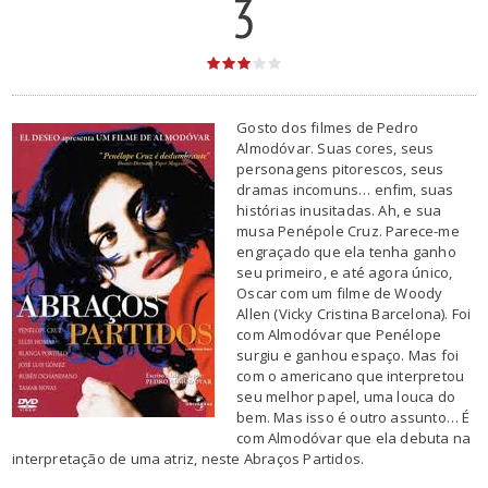
3
Gosto dos filmes de Pedro
Almodóvar. Suas cores, seus
personagens pitorescos, seus
dramas incomuns… enfim, suas
histórias inusitadas. Ah, e sua
musa Penépole Cruz. Parece-me
engraçado que ela tenha ganho
seu primeiro, e até agora único,
Oscar com um filme de Woody
Allen (Vicky Cristina Barcelona). Foi
com Almodóvar que Penélope
surgiu e ganhou espaço. Mas foi
com o americano que interpretou
seu melhor papel, uma louca do
bem. Mas isso é outro assunto… É
com Almodóvar que ela debuta na
interpretação de uma atriz, neste Abraços Partidos.