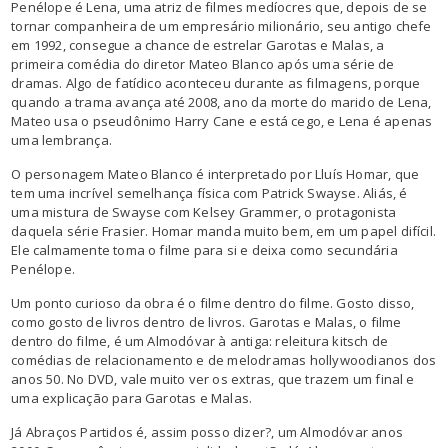
Penélope é Lena, uma atriz de filmes medíocres que, depois de se
tornar companheira de um empresário milionário, seu antigo chefe
em 1992, consegue a chance de estrelar Garotas e Malas, a
primeira comédia do diretor Mateo Blanco após uma série de
dramas. Algo de fatídico aconteceu durante as filmagens, porque
quando a trama avança até 2008, ano da morte do marido de Lena,
Mateo usa o pseudônimo Harry Cane e está cego, e Lena é apenas
uma lembrança.
O personagem Mateo Blanco é interpretado por Lluís Homar, que
tem uma incrível semelhança física com Patrick Swayse. Aliás, é
uma mistura de Swayse com Kelsey Grammer, o protagonista
daquela série Frasier. Homar manda muito bem, em um papel difícil.
Ele calmamente toma o filme para si e deixa como secundária
Penélope.
Um ponto curioso da obra é o filme dentro do filme. Gosto disso,
como gosto de livros dentro de livros. Garotas e Malas, o filme
dentro do filme, é um Almodóvar à antiga: releitura kitsch de
comédias de relacionamento e de melodramas hollywoodianos dos
anos 50. No DVD, vale muito ver os extras, que trazem um final e
uma explicação para Garotas e Malas.
Já Abraços Partidos é, assim posso dizer?, um Almodóvar anos