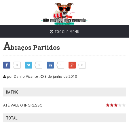
TOGGLE MENU
A
braços Partidos
0
0
0
0
por Danilo Vicente
,
3 de junho de 2010
RATING
ATÉ VALE O INGRESSO
TOTAL