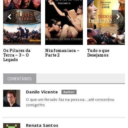
Os Pilares da
Ninfomaníaca –
Tudo o que
Terra – 3 – O
Parte 2
Desejamos
Legado
COMENTÁRIOS
Danilo Vicente
Author
O que um feriado faz na pessoa… até concordou
comigo!!!rs
Renata Santos