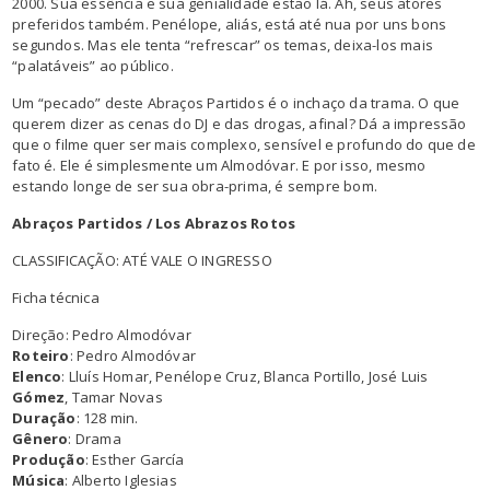
2000. Sua essência e sua genialidade estão lá. Ah, seus atores
preferidos também. Penélope, aliás, está até nua por uns bons
segundos. Mas ele tenta “refrescar” os temas, deixa-los mais
“palatáveis” ao público.
Um “pecado” deste Abraços Partidos é o inchaço da trama. O que
querem dizer as cenas do DJ e das drogas, afinal? Dá a impressão
que o filme quer ser mais complexo, sensível e profundo do que de
fato é. Ele é simplesmente um Almodóvar. E por isso, mesmo
estando longe de ser sua obra-prima, é sempre bom.
Abraços Partidos / Los Abrazos Rotos
CLASSIFICAÇÃO: ATÉ VALE O INGRESSO
Ficha técnica
Direção: Pedro Almodóvar
Roteiro
: Pedro Almodóvar
Elenco
: Lluís Homar, Penélope Cruz, Blanca Portillo, José Luis
Gómez
, Tamar Novas
Duração
: 128 min.
Gênero
: Drama
Produção
: Esther García
Música
: Alberto Iglesias