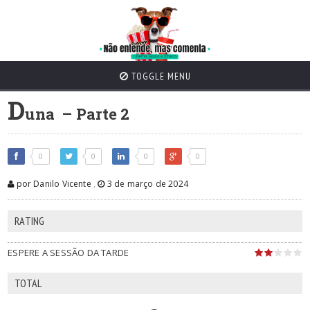
TOGGLE MENU
D
una – Parte 2
0
0
0
0
por Danilo Vicente
,
3 de março de 2024
RATING
ESPERE A SESSÃO DA TARDE
TOTAL