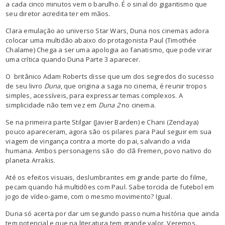
a cada cinco minutos vem o barulho. É o sinal do gigantismo que
seu diretor acredita ter em mãos.
Clara emulação ao universo Star Wars, Duna nos cinemas adora
colocar uma multidão abaixo do protagonista Paul (Timothée
Chalame) Chega a ser uma apologia ao fanatismo, que pode virar
uma crítica quando Duna Parte 3 aparecer.
O britânico Adam Roberts disse que um dos segredos do sucesso
de seu livro
Duna
, que origina a saga no cinema, é reunir tropos
simples, acessíveis, para expressar temas complexos. A
simplicidade não tem vez em
Duna 2
no cinema.
Se na primeira parte Stilgar (Javier Barden) e Chani (Zendaya)
pouco apareceram, agora são os pilares para Paul seguir em sua
viagem de vingança contra a morte do pai, salvando a vida
humana. Ambos personagens são do clã Fremen, povo nativo do
planeta Arrakis.
Até os efeitos visuais, deslumbrantes em grande parte do filme,
pecam quando há multidões com Paul. Sabe torcida de futebol em
jogo de vídeo-game, com o mesmo movimento? Igual.
Duna só acerta por dar um segundo passo numa história que ainda
tem potencial e que na literatura tem grande valor. Veremos.