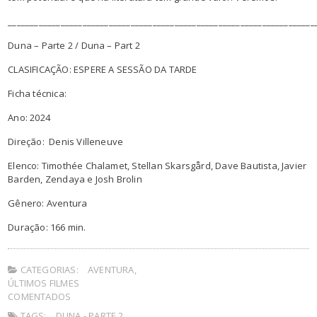
______________________________________________________________________
Duna – Parte 2 / Duna – Part 2
CLASIFICAÇÃO: ESPERE A SESSÃO DA TARDE
Ficha técnica:
Ano: 2024
Direção: Denis Villeneuve
Elenco: Timothée Chalamet, Stellan Skarsgård, Dave Bautista, Javier
Barden, Zendaya e Josh Brolin
Gênero: Aventura
Duração: 166 min.
CATEGORIAS:
AVENTURA
,
ÚLTIMOS FILMES
COMENTADOS
TAGS:
DUNA - PARTE 2