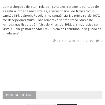
Com a chegada de Star Trek, de J. J. Abrams, retomei a vontade de
assistir a Jornada nas Estrelas, a série original de filmes com o
capitão Kirk e Spock. Resolvi ir na sequência. No primeiro, de 1979,
me decepcionei muito – não lembrava ser tão fraco. Mas este
Jornada nas Estrelas 2 – A Ira de Khan, de 1982, aí sim, precisa ser
visto. Quem gostou de Star Trek – Além da Escuridão (o segundo de
J. J. Abrams)
13 DE FEVEREIRO DE 2015
0
PROCURE UM FILME