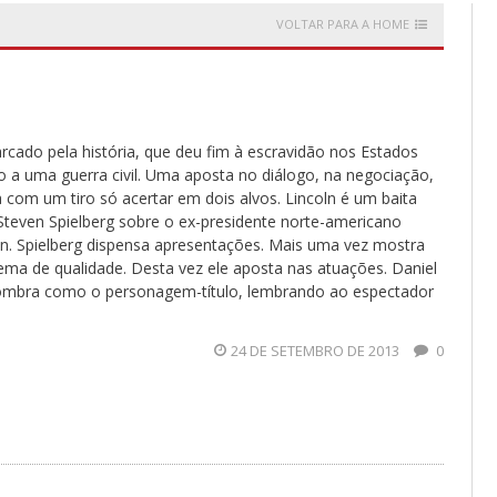
VOLTAR PARA A HOME
do pela história, que deu fim à escravidão nos Estados
 a uma guerra civil. Uma aposta no diálogo, na negociação,
ra com um tiro só acertar em dois alvos. Lincoln é um baita
Steven Spielberg sobre o ex-presidente norte-americano
n. Spielberg dispensa apresentações. Mais uma vez mostra
ema de qualidade. Desta vez ele aposta nas atuações. Daniel
ombra como o personagem-título, lembrando ao espectador
24 DE SETEMBRO DE 2013
0