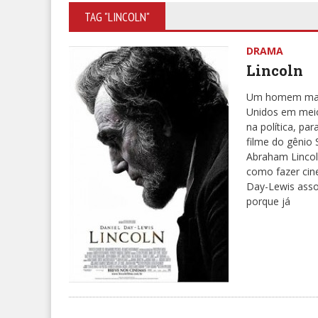
TAG "LINCOLN"
DRAMA
Lincoln
Um homem marca
Unidos em meio
na política, pa
filme do gênio 
Abraham Lincol
como fazer cin
Day-Lewis ass
porque já