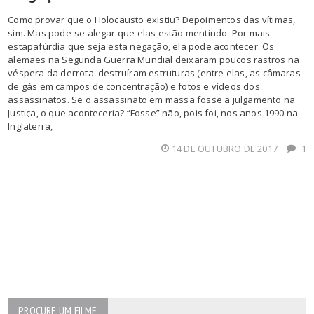
Como provar que o Holocausto existiu? Depoimentos das vítimas,
sim. Mas pode-se alegar que elas estão mentindo. Por mais
estapafúrdia que seja esta negação, ela pode acontecer. Os
alemães na Segunda Guerra Mundial deixaram poucos rastros na
véspera da derrota: destruíram estruturas (entre elas, as câmaras
de gás em campos de concentração) e fotos e vídeos dos
assassinatos. Se o assassinato em massa fosse a julgamento na
Justiça, o que aconteceria? “Fosse” não, pois foi, nos anos 1990 na
Inglaterra,
14 DE OUTUBRO DE 2017
1
PROCURE UM FILME