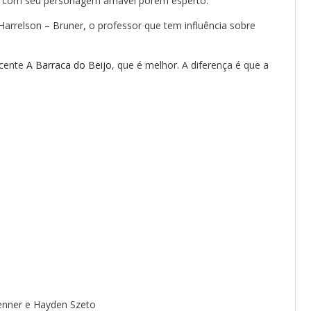
de com seu personagem amável porém esperto.
rrelson – Bruner, o professor que tem influência sobre
ecente
A Barraca do Beijo
, que é melhor. A diferença é que a
 Jenner e Hayden Szeto