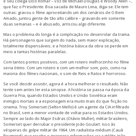
e seu colega Élcio Romar – voz de Michael Douglas e Woody Allen –,
que faz o Presidente. Boa sacada de Mauro Lima, diga-se. Ele tem
outras: gravou o filme aproveitando um dos cenários de O Bem
Amado, juntou gente de tão alto calibre – gravando em somente
duas semanas – e é abusado, arriscou algo diferente.
Mas o problema do longa é a complicação no desenrolar da trama.
Há personagens que surgem do nada, sem maior explicação,
totalmente dispensáveis; e a história básica da obra se perde em
meio a tantas histórias paralelas.
Com tantos pontos positivos, com um roteiro melhorzinho no filme
seria ótimo. Com um roteiro e com um melhor som, pois, como na
maioria dos filmes nacionais, o som de Reis e Ratos é horroroso.
Se você decidir assistir, agora é a hora melhorar o resultado. Não
tente sem antes ler esta sinopse. A história se passa na época da
Guerra Fria, quando Estados Unidos e União Soviética eram
inimigos mortais e a espionagem era muito mais do que ficção no
cinema. Troy Somerset (Selton Mello) é um agente da CIA infiltrado
no Brasil, sem a menor vontade de voltar para os Estados Unidos.
Sempre ao lado do Major Esdras (Otávio Muller), militar brasileiro,
Somerset quer derrubar o presidente João Goulart. Isso às
vésperas do golpe militar de 1964. Um radialista-médium (Cauã
Reymond), que recebe e incorpora informações via satélite (não