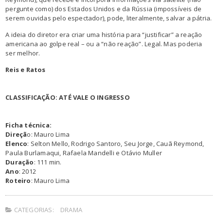
pergunte como) dos Estados Unidos e da Rússia (impossíveis de
serem ouvidas pelo espectador), pode, literalmente, salvar a pátria.
A ideia do diretor era criar uma história para “justificar” a reação
americana ao golpe real – ou a “não reação”. Legal. Mas poderia
ser melhor.
Reis e Ratos
CLASSIFICAÇÃO: ATÉ VALE O INGRESSO
Ficha técnica:
Direçã
o: Mauro Lima
Elenco
: Selton Mello, Rodrigo Santoro, Seu Jorge, Cauã Reymond,
Paula Burlamaqui, Rafaela Mandelli e Otávio Muller
Duração
: 111 min.
Ano
: 2012
Roteiro
: Mauro Lima
CATEGORIAS:
DRAMA