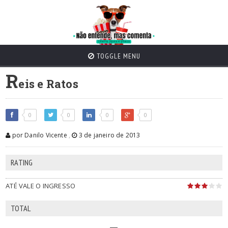
TOGGLE MENU
R
eis e Ratos
0
0
0
0
por Danilo Vicente
,
3 de janeiro de 2013
RATING
ATÉ VALE O INGRESSO
TOTAL