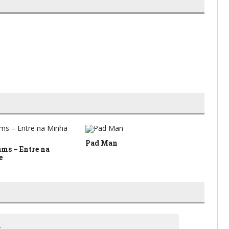
Pad Man
Vo
ms – Entre na
e
.