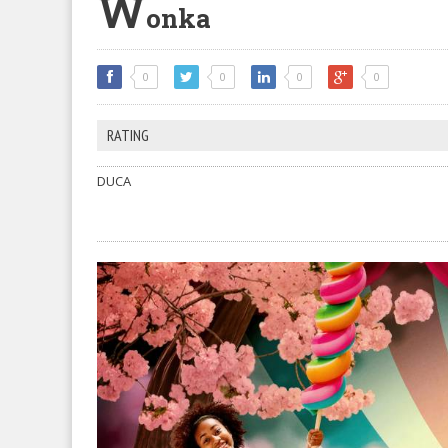
W
onka
0
0
0
0
RATING
DUCA