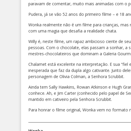
paravam de comentar, muito mais animadas com o pr
Pudera, já se vão 52 anos do primeiro filme – e 18 
Wonka realmente não é um filme para crianças, mas nã
com uma magia que desafia a realidade chata.
Willy é, neste filme, um rapaz ambicioso ciente de s
pessoas. Com o chocolate, elas passam a sonhar, a ser
mestres-chocolateiros que dominam a Galeria Gourme
Chalamet está excelente na interpretação. E sua “fiel
inesperada que faz da dupla algo cativante. Junto de
personagem de Olivia Colman, a Senhora Scrubbit.
Ainda tem Sally Hawkins, Rowan Atkinson e Hugh Gra
conhece. Ah, e Jim Carter (conhecido pelo papel de 
mantido em cativeiro pela Senhora Scrubbit.
Para honrar o filme original, Wonka vem no formato m
__________________________________________________________
Wonka