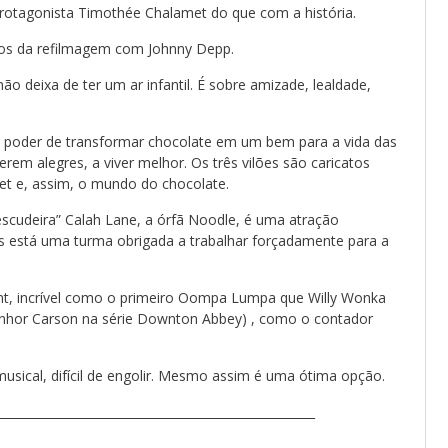
otagonista Timothée Chalamet do que com a história.
anos da refilmagem com Johnny Depp.
o deixa de ter um ar infantil. É sobre amizade, lealdade,
eu poder de transformar chocolate em um bem para a vida das
em alegres, a viver melhor. Os três vilões são caricatos
t e, assim, o mundo do chocolate.
 escudeira” Calah Lane, a órfã Noodle, é uma atração
les está uma turma obrigada a trabalhar forçadamente para a
nt, incrível como o primeiro Oompa Lumpa que Willy Wonka
Senhor Carson na série Downton Abbey) , como o contador
usical, difícil de engolir. Mesmo assim é uma ótima opção.
_____________________________________________________