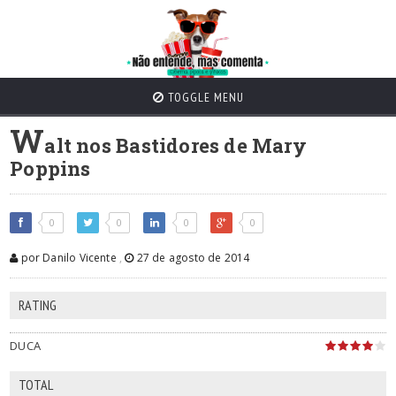
TOGGLE MENU
W
alt nos Bastidores de Mary
Poppins
0
0
0
0
por Danilo Vicente
,
27 de agosto de 2014
RATING
DUCA
TOTAL