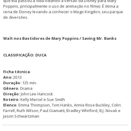
que ela passou a vida odiando a versão da Disney para Mary
Poppins, principalmente o uso de animação no filme). É ótima a
cena de Disney levando-a conhecer o Magic Kingdon, seu parque
de diversões.
Walt nos Bastidores de Mary Poppins / Saving Mr. Banks
CLASSIFICAÇÃO: DUCA
Ficha técnica
:
Ano
: 2013
Duração
: 125 min.
Gênero
: Drama
Direção
: John Lee Hancock
Roteiro
: Kelly Marcel e Sue Smith
Elenco
: Emma Thompson, Tom Hanks, Annie Rose Buckley, Colin
Farrell, Ruth Wilson, Paul Giamatti, Bradley Whitford, B.J. Novak e
Jason Schwartzman