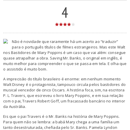
4
Não é novidade que raramente há um acerto ao “traduzir”
para o português títulos de filmes estrangeiros. Mas este Walt
nos Bastidores de Mary Poppins é um caso que vai além: consegue
quase atrapalhar a obra. Saving Mr. Banks, o original em inglês, é
muito melhor para compreender o que se passa em tela. E olha que
o assistido é muito bom.
A imprecisão do título brasileiro é enorme: em nenhum momento
Walt Disney é o protagonista, tampouco circula pelos bastidores do
musical vencedor de cinco Oscars. A história foca, sim, na escritora
P. L. Travers, que escreveu o livro Mary Poppins, e em sua relação
com o pai, Travers Robert Goff, um fracassado bancário no interior
da Austrália.
Eis que o pai Travers é o Mr. Banks na história de Mary Poppins.
Para quem não se lembra: a babá Mary chega a uma família um
tanto desestruturada, chefiada pelo Sr. Banks. Pamela Lyndon