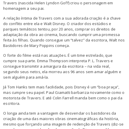
Travers (nascida Helen Lyndon Goff) criou o personagem em
homenagem a seu pai.
A relação íntima de Travers com a sua adorada criação é a chave
do conflito entre ela e Walt Disney. O criador dos estúdios e
parques temáticos tentou, por 20 anos, comprar os direitos de
adaptação da obra ao cinema, buscando cumprir uma promessa
feita às filhas. Quando consegue um “talvez” da escritora, Walt nos
Bastidores de Mary Poppins começa.
O forte do filme está nas atuações. É um time estrelado, que
cumpre sua parte. Emma Thompson interpreta P. L. Travers e
consegue transmitir a amargura da escritora – na vida real,
segundo seus netos, ela morreu aos 96 anos sem amar alguém e
sem alguém para amá-la.
Já Tom Hanks tem mais facilidade, pois Disney é um “boa praça”,
mas cumpre seu papel. Paul Giamatti barbariza novamente como o
motorista de Travers. E até Colin Farrell manda bem como o pai da
escritora.
O longa ainda tem a vantagem de desvendar os bastidores da
criação de uma das maiores obras cinematográficas da história,
mesmo que forçando uma imagem de redenção de Travers (diz-se